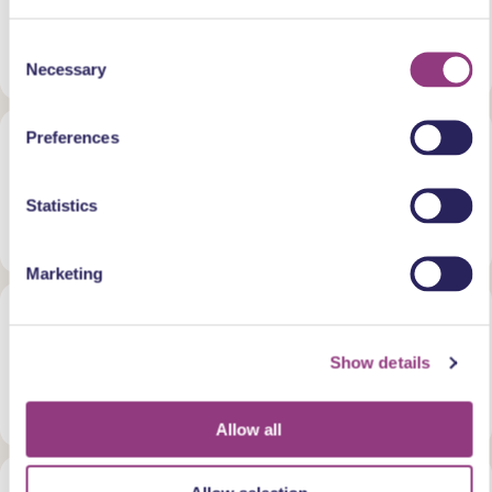
Charl Delemarre
Consent
Voorstelling
Necessary
Selection
Preferences
Tribute to Adele
Statistics
Voorstelling
Marketing
Wishbone Ash (UK)
Show details
Concert
Allow all