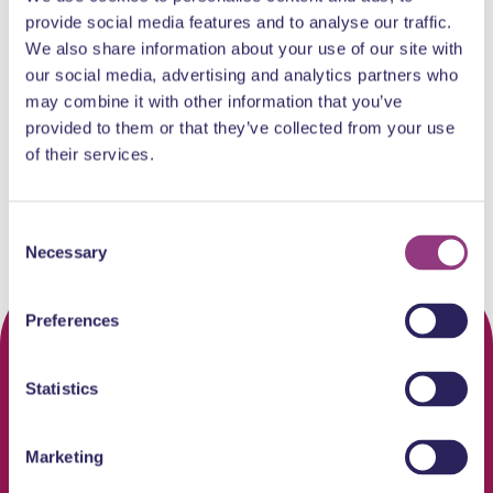
provide social media features and to analyse our traffic.
Singel 344
We also share information about your use of our site with
Singel 344
our social media, advertising and analytics partners who
may combine it with other information that you’ve
Boekwinkels & cadeaus
Delicatessen & streekproduct
provided to them or that they’ve collected from your use
of their services.
Consent
Necessary
Selection
Preferences
Statistics
Marketing