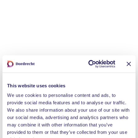
za 8 aug. 2026 13:00
Eigen recept gin maken
za 8 aug. 2026 18:00
Thema-avond: Zonsverduist
Workshop
Workshop
This website uses cookies
We use cookies to personalise content and ads, to
provide social media features and to analyse our traffic.
We also share information about your use of our site with
our social media, advertising and analytics partners who
may combine it with other information that you’ve
provided to them or that they’ve collected from your use