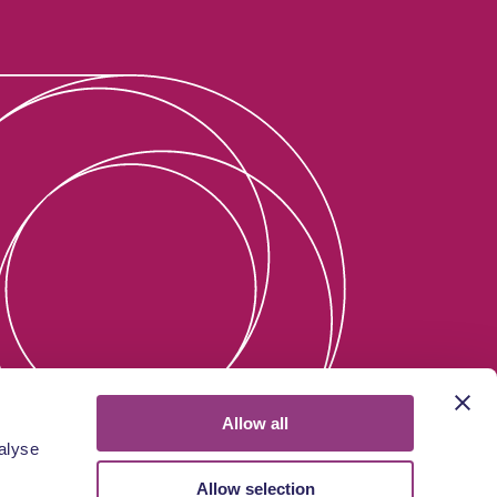
Allow all
alyse
Allow selection