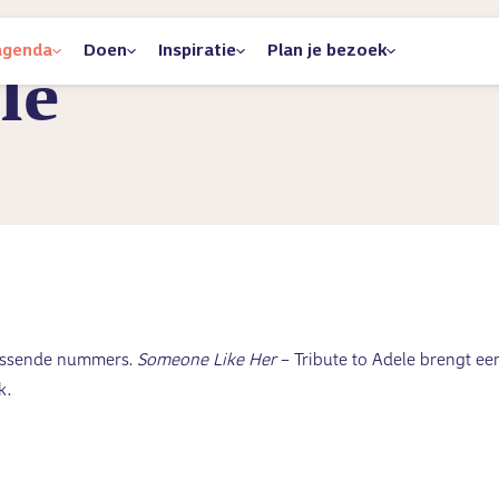
agenda
Doen
Inspiratie
Plan je bezoek
le
rassende nummers.
Someone Like Her
– Tribute to Adele brengt ee
k.