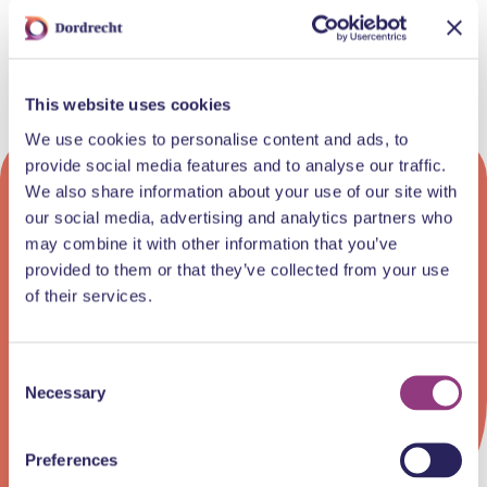
This website uses cookies
We use cookies to personalise content and ads, to
provide social media features and to analyse our traffic.
We also share information about your use of our site with
De leukste tips en
our social media, advertising and analytics partners who
may combine it with other information that you’ve
uitjes zo in je mailbox
provided to them or that they’ve collected from your use
of their services.
Meld je aan voor de inDordrecht nieuwsbrief!
Consent
Necessary
Selection
Preferences