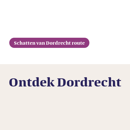
Schatten van Dordrecht route
Ontdek Dordrecht
Plezier
Dagje
Culinaire
Cultuur
met
shoppen
verrassingen
hotspots
kids