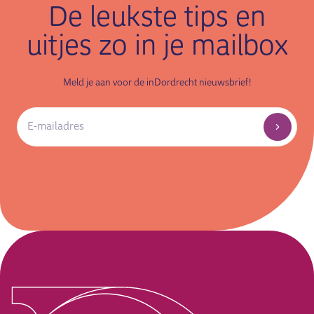
De leukste tips en
uitjes zo in je mailbox
Meld je aan voor de inDordrecht nieuwsbrief!