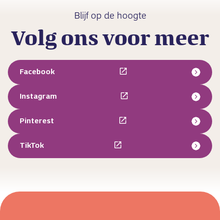
Blijf op de hoogte
Volg ons voor meer
Facebook
Instagram
Pinterest
TikTok
Bekijk
Bekijk
Bekijk
Bekijk
Bekijk
Bekijk
Bekijk
Bekijk
Bekijk
Bekijk
post
post
post
post
post
post
post
post
post
post