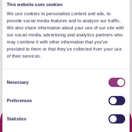
This website uses cookies
We use cookies to personalise content and ads, to
wo 12 aug. 2026 10:30
provide social media features and to analyse our traffic.
We also share information about your use of our site with
Wetland Struintocht
our social media, advertising and analytics partners who
wo 12 aug. 2026 11:30
may combine it with other information that you’ve
Instapwandeling Gilde Dordre
provided to them or that they’ve collected from your use
of their services.
Natuur
Wandelingen
Wandelingen
Consent
Necessary
Selection
Preferences
Statistics