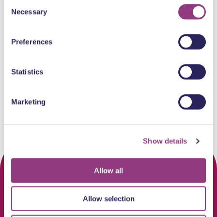
Consent
Necessary
Selection
zo 9 aug. 2026 00:00
zo 9 aug. 2026 00:00
Preferences
Biesbosch Fluistervaartocht
Biesbosch Fluistervaar
Natuur
Rondvaarten
Natuur
Rondvaarten
Statistics
Marketing
Show details
Allow all
Allow selection