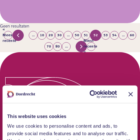
Geen resultaten
«
Meest
...
10
20
30
...
50
51
52
53
54
...
60
recente
Minst
70
80
...
recente
»
This website uses cookies
We use cookies to personalise content and ads, to
provide social media features and to analyse our traffic.