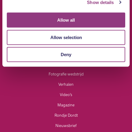
Show details
Groepsuitjes
Fietsen
Allow all
Wandelen
Natuur
Allow selection
Water
Inspiratie
Deny
UITagenda
Fotografie wedstrijd
Verhalen
Video’s
Magazine
Rondje Dordt
Nieuwsbrief